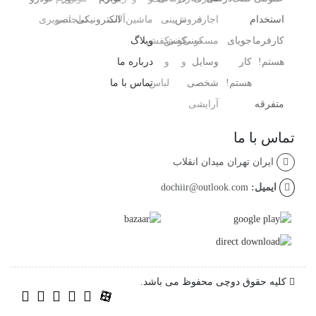
استخدام
اجاره
فروش
،
تزیینی
ماشین‌آلات
الکترونیکی
تبلت
جانبی
تصویری
کارفرما
جویای
مسکونی
مسکونی
کفش
کفش
وبلاگ
هستم!
کار
وسایل
و
و
درباره ما
هستم!
شخصی
لباس
تماس با ما
متفرقه
آرایشی ،
تماس با ما
ایران تهران میدان انقلاب
ایمیل:
dochiir@outlook.com
کلیه حقوق دوچی محفوظ می باشد.