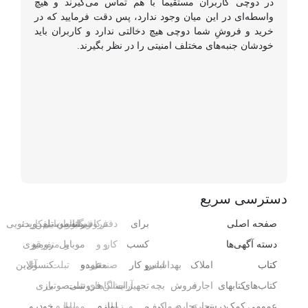
در دوچی کاربران مستقیماً با هم تماس می‌گیرند و هیچ
واسطه‌ای در این میان وجود ندارد، پس دقت فرمایید که در
خرید و فروشِ شما دوچی هیچ دخالتی ندارد و کاربران باید
خودشان جنبه‌های مختلف امنیتی را در نظر بگیرند.
دسترسی سریع
صفحه اصلی
برای
دفتر
فروشگاه
رایانه
کافی‌شاپ
رستوران
موبایل
تلفن
سیم‌کارت
ویدئویی
دسته آگهی‌ها
کسب
کار
و
و
و
موبایل
و
متفرقه
رومیزی
کتاب
املاک
بهداشتی
لباس
و کار
صنعتی
مغازه
عمده
و
تبلت
کنسول،
آنلاین
کتاب‌های
کتابهای
اجاره
،
فروش
بچه
تجهیزات
آرایشگاه
سالن‌های
فروشی
تبلت
صوتی
بازی‌
عمومی
کمک‌درسی
تجاری
تجاری
درمانی
کیف
و
و
زیبایی
لوازم
و
موبایل
لوازم
خودرو