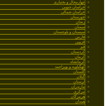
چهارمحال و بختیاری
خراسان جنوبی
خراسان شمالی
خوزستان
زنجان
سمنان
سیستان و بلوچستان
فارس
قزوین
قم
کردستان
کرمان
کرمانشاه
کهگیلویه و بویراحمد
گلستان
گیلان
لرستان
مازندران
مرکزی
هرمزگان
همدان