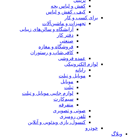
تزیینی
کفش و لباس بچه
کیف ، کفش و لباس
برای کسب و کار
تجهیزات و ماشین‌آلات
آرایشگاه و سالن‌های زیبایی
دفتر کار
صنعتی
فروشگاه و مغازه
کافی‌شاپ و رستوران
عمده فروشی
لوازم الکترونیکی
رایانه
موبایل و تبلت
موبایل
تبلت
لوازم جانبی موبایل و تبلت
سیم‌کارت
متفرقه
صوتی و تصویری
تلفن رومیزی
کنسول، بازی‌ ویدئویی و آنلاین
خودرو
وبلاگ