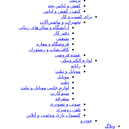
تزیینی
کفش و لباس بچه
کیف ، کفش و لباس
برای کسب و کار
تجهیزات و ماشین‌آلات
آرایشگاه و سالن‌های زیبایی
دفتر کار
صنعتی
فروشگاه و مغازه
کافی‌شاپ و رستوران
عمده فروشی
لوازم الکترونیکی
رایانه
موبایل و تبلت
موبایل
تبلت
لوازم جانبی موبایل و تبلت
سیم‌کارت
متفرقه
صوتی و تصویری
تلفن رومیزی
کنسول، بازی‌ ویدئویی و آنلاین
خودرو
وبلاگ