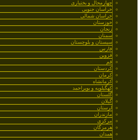
چهارمحال و بختیاری
خراسان جنوبی
خراسان شمالی
خوزستان
زنجان
سمنان
سیستان و بلوچستان
فارس
قزوین
قم
کردستان
کرمان
کرمانشاه
کهگیلویه و بویراحمد
گلستان
گیلان
لرستان
مازندران
مرکزی
هرمزگان
همدان