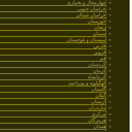
چهارمحال و بختیاری
خراسان جنوبی
خراسان شمالی
خوزستان
زنجان
سمنان
سیستان و بلوچستان
فارس
قزوین
قم
کردستان
کرمان
کرمانشاه
کهگیلویه و بویراحمد
گلستان
گیلان
لرستان
مازندران
مرکزی
هرمزگان
همدان