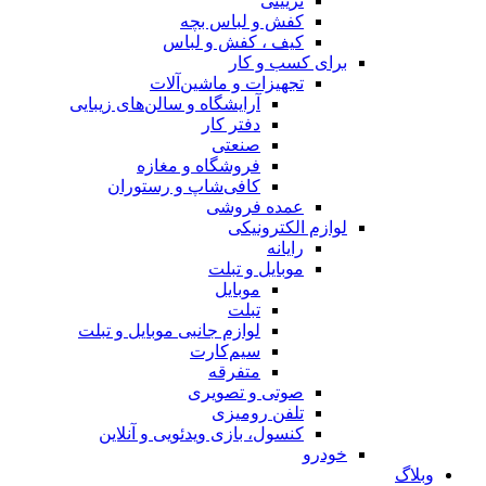
تزیینی
کفش و لباس بچه
کیف ، کفش و لباس
برای کسب و کار
تجهیزات و ماشین‌آلات
آرایشگاه و سالن‌های زیبایی
دفتر کار
صنعتی
فروشگاه و مغازه
کافی‌شاپ و رستوران
عمده فروشی
لوازم الکترونیکی
رایانه
موبایل و تبلت
موبایل
تبلت
لوازم جانبی موبایل و تبلت
سیم‌کارت
متفرقه
صوتی و تصویری
تلفن رومیزی
کنسول، بازی‌ ویدئویی و آنلاین
خودرو
وبلاگ