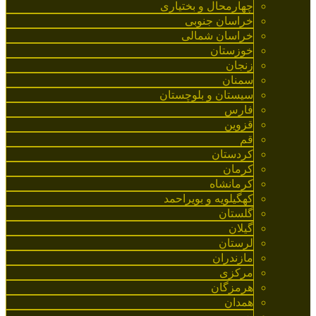
چهارمحال و بختیاری
خراسان جنوبی
خراسان شمالی
خوزستان
زنجان
سمنان
سیستان و بلوچستان
فارس
قزوین
قم
کردستان
کرمان
کرمانشاه
کهگیلویه و بویراحمد
گلستان
گیلان
لرستان
مازندران
مرکزی
هرمزگان
همدان