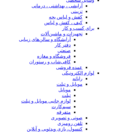
وسایل شخصی
آرایشی ، بهداشتی ، درمانی
تزیینی
کفش و لباس بچه
کیف ، کفش و لباس
برای کسب و کار
تجهیزات و ماشین‌آلات
آرایشگاه و سالن‌های زیبایی
دفتر کار
صنعتی
فروشگاه و مغازه
کافی‌شاپ و رستوران
عمده فروشی
لوازم الکترونیکی
رایانه
موبایل و تبلت
موبایل
تبلت
لوازم جانبی موبایل و تبلت
سیم‌کارت
متفرقه
صوتی و تصویری
تلفن رومیزی
کنسول، بازی‌ ویدئویی و آنلاین