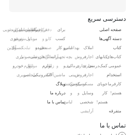
دسترسی سریع
صفحه اصلی
برای
دفتر
فروشگاه
رایانه
کافی‌شاپ
رستوران
موبایل
تلفن
سیم‌کارت
ویدئویی
دسته آگهی‌ها
کسب
کار
و
و
و
موبایل
و
متفرقه
رومیزی
کتاب
املاک
بهداشتی
لباس
و کار
صنعتی
مغازه
عمده
و
تبلت
کنسول،
آنلاین
کتاب‌های
کتابهای
اجاره
،
فروش
بچه
تجهیزات
آرایشگاه
سالن‌های
فروشی
تبلت
صوتی
بازی‌
عمومی
کمک‌درسی
تجاری
تجاری
درمانی
کیف
و
و
زیبایی
لوازم
و
موبایل
لوازم
خودرو
استخدام
اجاره
فروش
،
تزیینی
ماشین‌آلات
الکترونیکی
تبلت
جانبی
تصویری
کارفرما
جویای
مسکونی
مسکونی
کفش
کفش
وبلاگ
هستم!
کار
وسایل
و
و
درباره ما
هستم!
شخصی
لباس
تماس با ما
متفرقه
آرایشی ،
تماس با ما