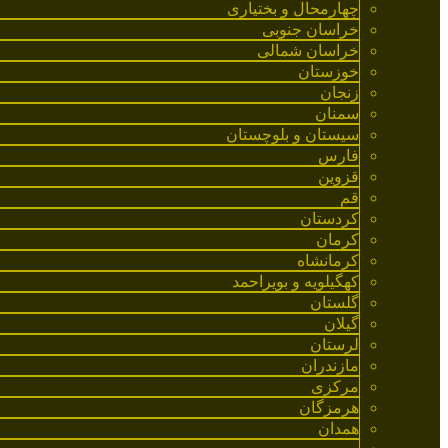
چهارمحال و بختیاری
خراسان جنوبی
خراسان شمالی
خوزستان
زنجان
سمنان
سیستان و بلوچستان
فارس
قزوین
قم
کردستان
کرمان
کرمانشاه
کهگیلویه و بویراحمد
گلستان
گیلان
لرستان
مازندران
مرکزی
هرمزگان
همدان