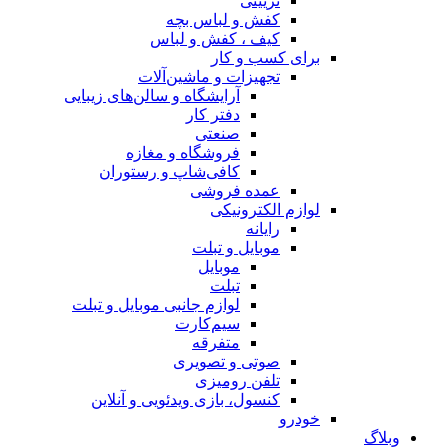
تزیینی
کفش و لباس بچه
کیف ، کفش و لباس
برای کسب و کار
تجهیزات و ماشین‌آلات
آرایشگاه و سالن‌های زیبایی
دفتر کار
صنعتی
فروشگاه و مغازه
کافی‌شاپ و رستوران
عمده فروشی
لوازم الکترونیکی
رایانه
موبایل و تبلت
موبایل
تبلت
لوازم جانبی موبایل و تبلت
سیم‌کارت
متفرقه
صوتی و تصویری
تلفن رومیزی
کنسول، بازی‌ ویدئویی و آنلاین
خودرو
وبلاگ