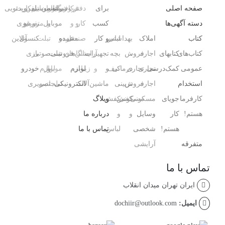
صفحه اصلی
برای
دفتر
فروشگاه
رایانه
کافی‌شاپ
رستوران
موبایل
تلفن
سیم‌کارت
ویدئویی
دسته آگهی‌ها
کسب
کار
و
و
و
موبایل
و
متفرقه
رومیزی
کتاب
املاک
بهداشتی
لباس
و کار
صنعتی
مغازه
عمده
و
تبلت
کنسول،
آنلاین
کتاب‌های
کتابهای
اجاره
،
فروش
بچه
تجهیزات
آرایشگاه
سالن‌های
فروشی
تبلت
صوتی
بازی‌
عمومی
کمک‌درسی
تجاری
تجاری
درمانی
کیف
و
و
زیبایی
لوازم
و
موبایل
لوازم
خودرو
استخدام
اجاره
فروش
،
تزیینی
ماشین‌آلات
الکترونیکی
تبلت
جانبی
تصویری
کارفرما
جویای
مسکونی
مسکونی
کفش
کفش
وبلاگ
هستم!
کار
وسایل
و
و
درباره ما
هستم!
شخصی
لباس
تماس با ما
متفرقه
آرایشی ،
تماس با ما
ایران تهران میدان انقلاب
ایمیل:
dochiir@outlook.com