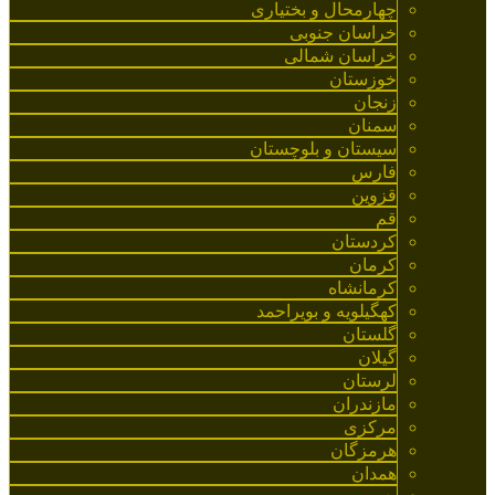
چهارمحال و بختیاری
خراسان جنوبی
خراسان شمالی
خوزستان
زنجان
سمنان
سیستان و بلوچستان
فارس
قزوین
قم
کردستان
کرمان
کرمانشاه
کهگیلویه و بویراحمد
گلستان
گیلان
لرستان
مازندران
مرکزی
هرمزگان
همدان