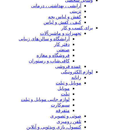
وسایل شخصی
آرایشی ، بهداشتی ، درمانی
تزیینی
کفش و لباس بچه
کیف ، کفش و لباس
برای کسب و کار
تجهیزات و ماشین‌آلات
آرایشگاه و سالن‌های زیبایی
دفتر کار
صنعتی
فروشگاه و مغازه
کافی‌شاپ و رستوران
عمده فروشی
لوازم الکترونیکی
رایانه
موبایل و تبلت
موبایل
تبلت
لوازم جانبی موبایل و تبلت
سیم‌کارت
متفرقه
صوتی و تصویری
تلفن رومیزی
کنسول، بازی‌ ویدئویی و آنلاین