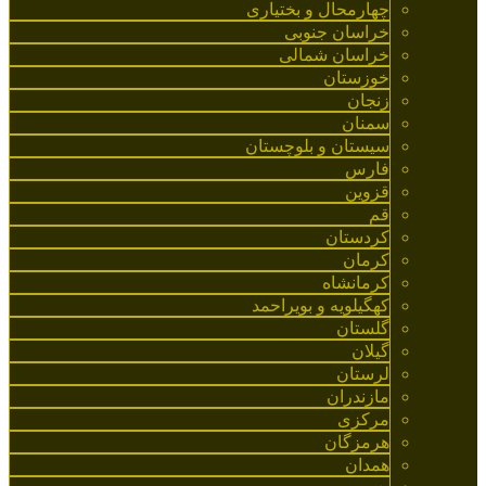
چهارمحال و بختیاری
خراسان جنوبی
خراسان شمالی
خوزستان
زنجان
سمنان
سیستان و بلوچستان
فارس
قزوین
قم
کردستان
کرمان
کرمانشاه
کهگیلویه و بویراحمد
گلستان
گیلان
لرستان
مازندران
مرکزی
هرمزگان
همدان