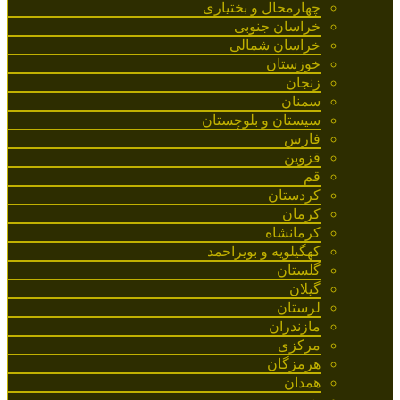
چهارمحال و بختیاری
خراسان جنوبی
خراسان شمالی
خوزستان
زنجان
سمنان
سیستان و بلوچستان
فارس
قزوین
قم
کردستان
کرمان
کرمانشاه
کهگیلویه و بویراحمد
گلستان
گیلان
لرستان
مازندران
مرکزی
هرمزگان
همدان