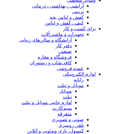
وسایل شخصی
آرایشی ، بهداشتی ، درمانی
تزیینی
کفش و لباس بچه
کیف ، کفش و لباس
برای کسب و کار
تجهیزات و ماشین‌آلات
آرایشگاه و سالن‌های زیبایی
دفتر کار
صنعتی
فروشگاه و مغازه
کافی‌شاپ و رستوران
عمده فروشی
لوازم الکترونیکی
رایانه
موبایل و تبلت
موبایل
تبلت
لوازم جانبی موبایل و تبلت
سیم‌کارت
متفرقه
صوتی و تصویری
تلفن رومیزی
کنسول، بازی‌ ویدئویی و آنلاین