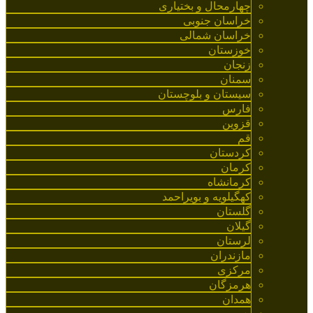
چهارمحال و بختیاری
خراسان جنوبی
خراسان شمالی
خوزستان
زنجان
سمنان
سیستان و بلوچستان
فارس
قزوین
قم
کردستان
کرمان
کرمانشاه
کهگیلویه و بویراحمد
گلستان
گیلان
لرستان
مازندران
مرکزی
هرمزگان
همدان