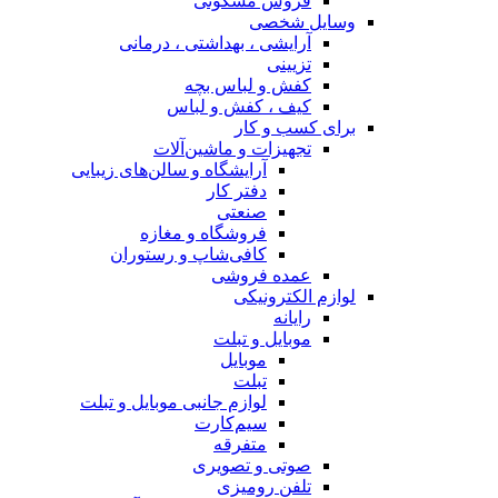
فروش مسکونی
وسایل شخصی
آرایشی ، بهداشتی ، درمانی
تزیینی
کفش و لباس بچه
کیف ، کفش و لباس
برای کسب و کار
تجهیزات و ماشین‌آلات
آرایشگاه و سالن‌های زیبایی
دفتر کار
صنعتی
فروشگاه و مغازه
کافی‌شاپ و رستوران
عمده فروشی
لوازم الکترونیکی
رایانه
موبایل و تبلت
موبایل
تبلت
لوازم جانبی موبایل و تبلت
سیم‌کارت
متفرقه
صوتی و تصویری
تلفن رومیزی