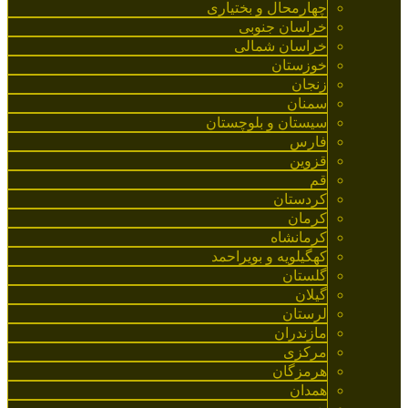
چهارمحال و بختیاری
خراسان جنوبی
خراسان شمالی
خوزستان
زنجان
سمنان
سیستان و بلوچستان
فارس
قزوین
قم
کردستان
کرمان
کرمانشاه
کهگیلویه و بویراحمد
گلستان
گیلان
لرستان
مازندران
مرکزی
هرمزگان
همدان