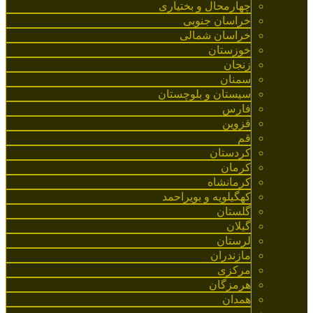
چهارمحال و بختیاری
خراسان جنوبی
خراسان شمالی
خوزستان
زنجان
سمنان
سیستان و بلوچستان
فارس
قزوین
قم
کردستان
کرمان
کرمانشاه
کهگیلویه و بویراحمد
گلستان
گیلان
لرستان
مازندران
مرکزی
هرمزگان
همدان