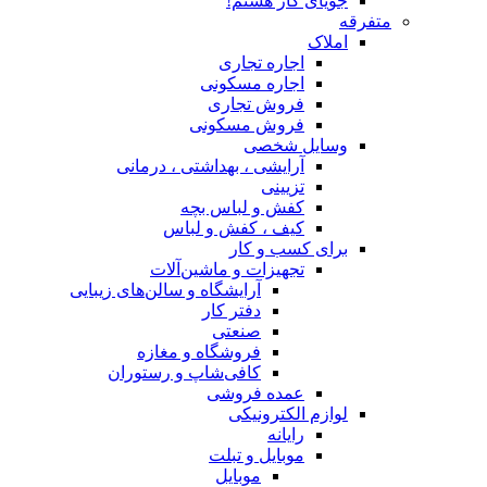
جویای کار هستم!
متفرقه
املاک
اجاره تجاری
اجاره مسکونی
فروش تجاری
فروش مسکونی
وسایل شخصی
آرایشی ، بهداشتی ، درمانی
تزیینی
کفش و لباس بچه
کیف ، کفش و لباس
برای کسب و کار
تجهیزات و ماشین‌آلات
آرایشگاه و سالن‌های زیبایی
دفتر کار
صنعتی
فروشگاه و مغازه
کافی‌شاپ و رستوران
عمده فروشی
لوازم الکترونیکی
رایانه
موبایل و تبلت
موبایل