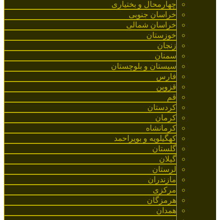
چهارمحال و بختیاری
خراسان جنوبی
خراسان شمالی
خوزستان
زنجان
سمنان
سیستان و بلوچستان
فارس
قزوین
قم
کردستان
کرمان
کرمانشاه
کهگیلویه و بویراحمد
گلستان
گیلان
لرستان
مازندران
مرکزی
هرمزگان
همدان