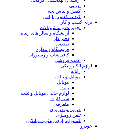
آرایشی ، بهداشتی ، درمانی
تزیینی
کفش و لباس بچه
کیف ، کفش و لباس
برای کسب و کار
تجهیزات و ماشین‌آلات
آرایشگاه و سالن‌های زیبایی
دفتر کار
صنعتی
فروشگاه و مغازه
کافی‌شاپ و رستوران
عمده فروشی
لوازم الکترونیکی
رایانه
موبایل و تبلت
موبایل
تبلت
لوازم جانبی موبایل و تبلت
سیم‌کارت
متفرقه
صوتی و تصویری
تلفن رومیزی
کنسول، بازی‌ ویدئویی و آنلاین
خودرو