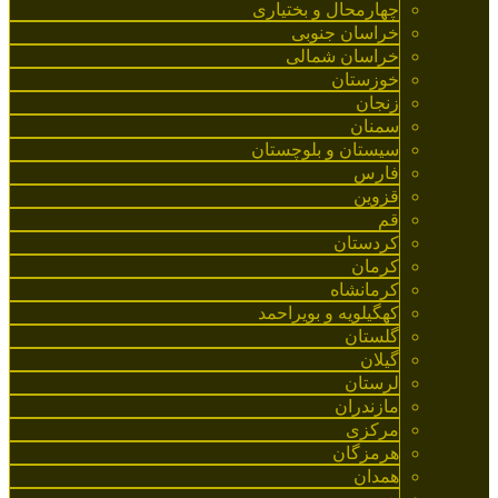
چهارمحال و بختیاری
خراسان جنوبی
خراسان شمالی
خوزستان
زنجان
سمنان
سیستان و بلوچستان
فارس
قزوین
قم
کردستان
کرمان
کرمانشاه
کهگیلویه و بویراحمد
گلستان
گیلان
لرستان
مازندران
مرکزی
هرمزگان
همدان