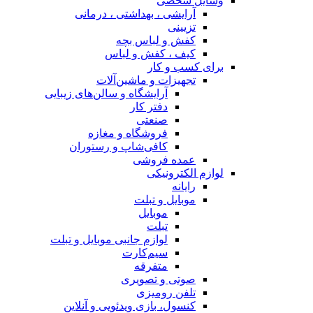
وسایل شخصی
آرایشی ، بهداشتی ، درمانی
تزیینی
کفش و لباس بچه
کیف ، کفش و لباس
برای کسب و کار
تجهیزات و ماشین‌آلات
آرایشگاه و سالن‌های زیبایی
دفتر کار
صنعتی
فروشگاه و مغازه
کافی‌شاپ و رستوران
عمده فروشی
لوازم الکترونیکی
رایانه
موبایل و تبلت
موبایل
تبلت
لوازم جانبی موبایل و تبلت
سیم‌کارت
متفرقه
صوتی و تصویری
تلفن رومیزی
کنسول، بازی‌ ویدئویی و آنلاین