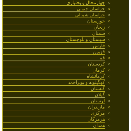
چهارمحال و بختیاری
خراسان جنوبی
خراسان شمالی
خوزستان
زنجان
سمنان
سیستان و بلوچستان
فارس
قزوین
قم
کردستان
کرمان
کرمانشاه
کهگیلویه و بویراحمد
گلستان
گیلان
لرستان
مازندران
مرکزی
هرمزگان
همدان