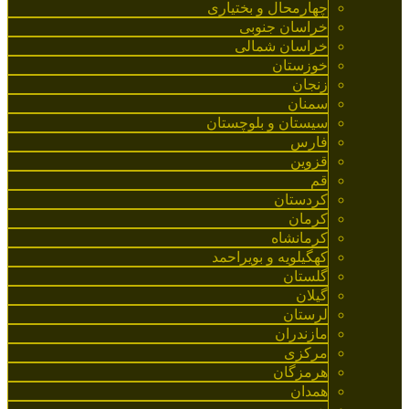
چهارمحال و بختیاری
خراسان جنوبی
خراسان شمالی
خوزستان
زنجان
سمنان
سیستان و بلوچستان
فارس
قزوین
قم
کردستان
کرمان
کرمانشاه
کهگیلویه و بویراحمد
گلستان
گیلان
لرستان
مازندران
مرکزی
هرمزگان
همدان