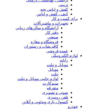
آرایشی ، بهداشتی ، درمانی
تزیینی
کفش و لباس بچه
کیف ، کفش و لباس
برای کسب و کار
تجهیزات و ماشین‌آلات
آرایشگاه و سالن‌های زیبایی
دفتر کار
صنعتی
فروشگاه و مغازه
کافی‌شاپ و رستوران
عمده فروشی
لوازم الکترونیکی
رایانه
موبایل و تبلت
موبایل
تبلت
لوازم جانبی موبایل و تبلت
سیم‌کارت
متفرقه
صوتی و تصویری
تلفن رومیزی
کنسول، بازی‌ ویدئویی و آنلاین
خودرو