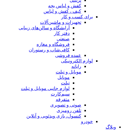
تزیینی
کفش و لباس بچه
کیف ، کفش و لباس
برای کسب و کار
تجهیزات و ماشین‌آلات
آرایشگاه و سالن‌های زیبایی
دفتر کار
صنعتی
فروشگاه و مغازه
کافی‌شاپ و رستوران
عمده فروشی
لوازم الکترونیکی
رایانه
موبایل و تبلت
موبایل
تبلت
لوازم جانبی موبایل و تبلت
سیم‌کارت
متفرقه
صوتی و تصویری
تلفن رومیزی
کنسول، بازی‌ ویدئویی و آنلاین
خودرو
وبلاگ