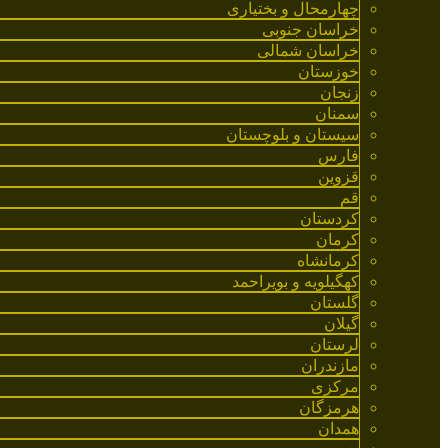
چهارمحال و بختیاری
خراسان جنوبی
خراسان شمالی
خوزستان
زنجان
سمنان
سیستان و بلوچستان
فارس
قزوین
قم
کردستان
کرمان
کرمانشاه
کهگیلویه و بویراحمد
گلستان
گیلان
لرستان
مازندران
مرکزی
هرمزگان
همدان