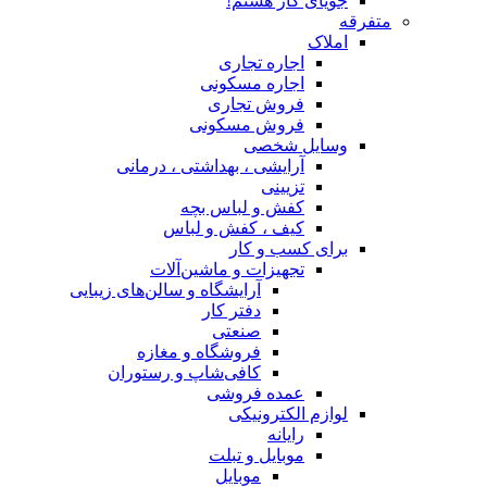
جویای کار هستم!
متفرقه
املاک
اجاره تجاری
اجاره مسکونی
فروش تجاری
فروش مسکونی
وسایل شخصی
آرایشی ، بهداشتی ، درمانی
تزیینی
کفش و لباس بچه
کیف ، کفش و لباس
برای کسب و کار
تجهیزات و ماشین‌آلات
آرایشگاه و سالن‌های زیبایی
دفتر کار
صنعتی
فروشگاه و مغازه
کافی‌شاپ و رستوران
عمده فروشی
لوازم الکترونیکی
رایانه
موبایل و تبلت
موبایل