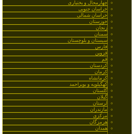
چهارمحال و بختیاری
خراسان جنوبی
خراسان شمالی
خوزستان
زنجان
سمنان
سیستان و بلوچستان
فارس
قزوین
قم
کردستان
کرمان
کرمانشاه
کهگیلویه و بویراحمد
گلستان
گیلان
لرستان
مازندران
مرکزی
هرمزگان
همدان