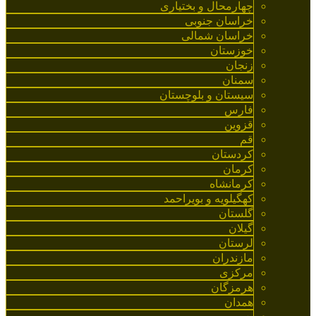
چهارمحال و بختیاری
خراسان جنوبی
خراسان شمالی
خوزستان
زنجان
سمنان
سیستان و بلوچستان
فارس
قزوین
قم
کردستان
کرمان
کرمانشاه
کهگیلویه و بویراحمد
گلستان
گیلان
لرستان
مازندران
مرکزی
هرمزگان
همدان