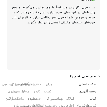
در دوچی کاربران مستقیماً با هم تماس می‌گیرند و هیچ
واسطه‌ای در این میان وجود ندارد، پس دقت فرمایید که در
خرید و فروشِ شما دوچی هیچ دخالتی ندارد و کاربران باید
خودشان جنبه‌های مختلف امنیتی را در نظر بگیرند.
دسترسی سریع
صفحه اصلی
برای
دفتر
فروشگاه
رایانه
کافی‌شاپ
رستوران
موبایل
تلفن
سیم‌کارت
ویدئویی
دسته آگهی‌ها
کسب
کار
و
و
و
موبایل
و
متفرقه
رومیزی
کتاب
املاک
بهداشتی
لباس
و کار
صنعتی
مغازه
عمده
و
تبلت
کنسول،
آنلاین
کتاب‌های
کتابهای
اجاره
،
فروش
بچه
تجهیزات
آرایشگاه
سالن‌های
فروشی
تبلت
صوتی
بازی‌