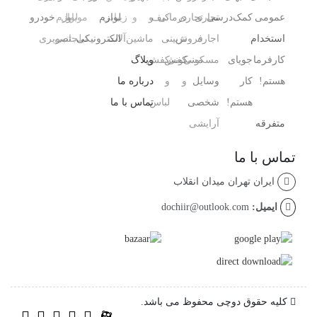
عمومی
کمک‌درسی
تجاری
تجاری
درمانی
کیف
و
و
زیبایی
لوازم
و
موبایل
لوازم
خودرو
استخدام
اجاره
فروش
،
تزیینی
ماشین‌آلات
الکترونیکی
تبلت
جانبی
تصویری
کارفرما
جویای
مسکونی
مسکونی
کفش
کفش
وبلاگ
هستم!
کار
وسایل
و
و
درباره ما
هستم!
شخصی
لباس
تماس با ما
متفرقه
آرایشی ،
تماس با ما
ایران تهران میدان انقلاب
ایمیل:
dochiir@outlook.com
کلیه حقوق دوچی محفوظ می باشد.