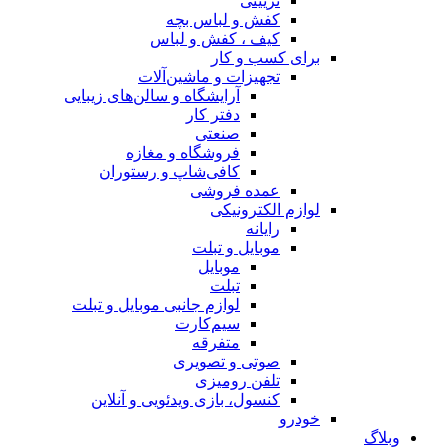
تزیینی
کفش و لباس بچه
کیف ، کفش و لباس
برای کسب و کار
تجهیزات و ماشین‌آلات
آرایشگاه و سالن‌های زیبایی
دفتر کار
صنعتی
فروشگاه و مغازه
کافی‌شاپ و رستوران
عمده فروشی
لوازم الکترونیکی
رایانه
موبایل و تبلت
موبایل
تبلت
لوازم جانبی موبایل و تبلت
سیم‌کارت
متفرقه
صوتی و تصویری
تلفن رومیزی
کنسول، بازی‌ ویدئویی و آنلاین
خودرو
وبلاگ