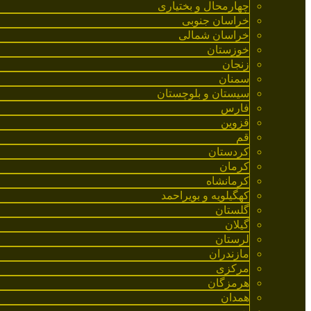
چهارمحال و بختیاری
خراسان جنوبی
خراسان شمالی
خوزستان
زنجان
سمنان
سیستان و بلوچستان
فارس
قزوین
قم
کردستان
کرمان
کرمانشاه
کهگیلویه و بویراحمد
گلستان
گیلان
لرستان
مازندران
مرکزی
هرمزگان
همدان