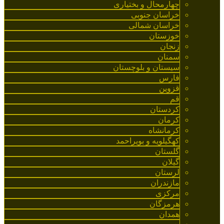
چهارمحال و بختیاری
خراسان جنوبی
خراسان شمالی
خوزستان
زنجان
سمنان
سیستان و بلوچستان
فارس
قزوین
قم
کردستان
کرمان
کرمانشاه
کهگیلویه و بویراحمد
گلستان
گیلان
لرستان
مازندران
مرکزی
هرمزگان
همدان