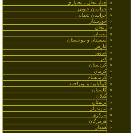
چهارمحال و بختیاری
خراسان جنوبی
خراسان شمالی
خوزستان
زنجان
سمنان
سیستان و بلوچستان
فارس
قزوین
قم
کردستان
کرمان
کرمانشاه
کهگیلویه و بویراحمد
گلستان
گیلان
لرستان
مازندران
مرکزی
هرمزگان
همدان