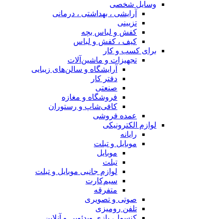
وسایل شخصی
آرایشی ، بهداشتی ، درمانی
تزیینی
کفش و لباس بچه
کیف ، کفش و لباس
برای کسب و کار
تجهیزات و ماشین‌آلات
آرایشگاه و سالن‌های زیبایی
دفتر کار
صنعتی
فروشگاه و مغازه
کافی‌شاپ و رستوران
عمده فروشی
لوازم الکترونیکی
رایانه
موبایل و تبلت
موبایل
تبلت
لوازم جانبی موبایل و تبلت
سیم‌کارت
متفرقه
صوتی و تصویری
تلفن رومیزی
کنسول، بازی‌ ویدئویی و آنلاین