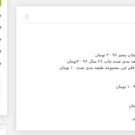
ب
د
ش
ت
٩ ٢٠ تومان
م
ل