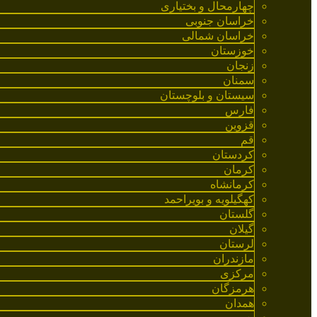
چهارمحال و بختیاری
خراسان جنوبی
خراسان شمالی
خوزستان
زنجان
سمنان
سیستان و بلوچستان
فارس
قزوین
قم
کردستان
کرمان
کرمانشاه
کهگیلویه و بویراحمد
گلستان
گیلان
لرستان
مازندران
مرکزی
هرمزگان
همدان