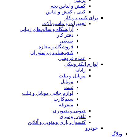
تزیینی
کفش و لباس بچه
کیف ، کفش و لباس
برای کسب و کار
تجهیزات و ماشین‌آلات
آرایشگاه و سالن‌های زیبایی
دفتر کار
صنعتی
فروشگاه و مغازه
کافی‌شاپ و رستوران
عمده فروشی
لوازم الکترونیکی
رایانه
موبایل و تبلت
موبایل
تبلت
لوازم جانبی موبایل و تبلت
سیم‌کارت
متفرقه
صوتی و تصویری
تلفن رومیزی
کنسول، بازی‌ ویدئویی و آنلاین
خودرو
وبلاگ