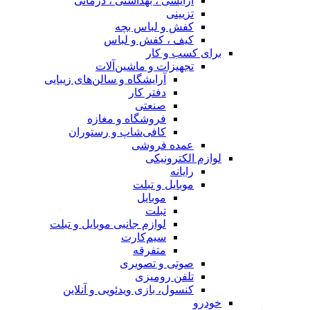
آرایشی ، بهداشتی ، درمانی
تزیینی
کفش و لباس بچه
کیف ، کفش و لباس
برای کسب و کار
تجهیزات و ماشین‌آلات
آرایشگاه و سالن‌های زیبایی
دفتر کار
صنعتی
فروشگاه و مغازه
کافی‌شاپ و رستوران
عمده فروشی
لوازم الکترونیکی
رایانه
موبایل و تبلت
موبایل
تبلت
لوازم جانبی موبایل و تبلت
سیم‌کارت
متفرقه
صوتی و تصویری
تلفن رومیزی
کنسول، بازی‌ ویدئویی و آنلاین
خودرو