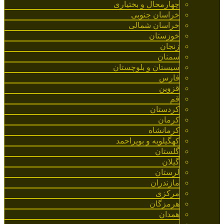
چهارمحال و بختیاری
خراسان جنوبی
خراسان شمالی
خوزستان
زنجان
سمنان
سیستان و بلوچستان
فارس
قزوین
قم
کردستان
کرمان
کرمانشاه
کهگیلویه و بویراحمد
گلستان
گیلان
لرستان
مازندران
مرکزی
هرمزگان
همدان