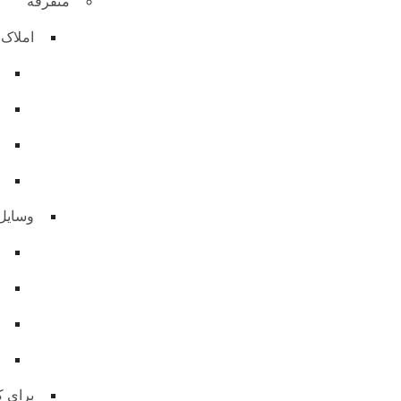
متفرقه
املاک
وسای
برای 