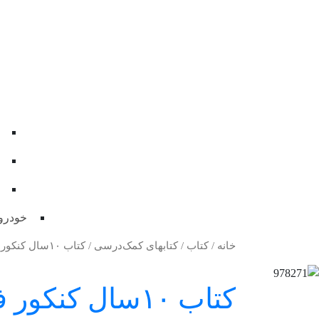
خودرو
خانه
/
کتاب
/
کتابهای کمک‌درسی
/ کتاب ۱۰سال کنکور فیزیک پایه قلم چی( تجربی و ریاضی)تست وپاسخ نامه به همراه جزوه حرکت و فشار استاد یحیوی سال۹۹
کتاب ۱۰سال ک