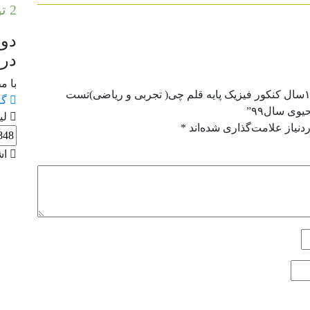
2 تومان
دوچ
در 
با م
اولین کسی باشید که دیدگاهی می نویسد “کتاب ۱۰سال کنکور فیزیک پایه قلم چی( تجربی و ریاضی)تست
گز
وی سال۹۹”
لی
نیاز علامت‌گذاری شده‌اند
*
اش