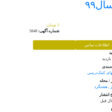
ل۹۹
2 تومان
شماره آگهی:
5848
اطلاعات تماس
ید
‌بندی
های کمک‌درسی
/ محله
ز
,
هشتگرد
خ انتشار