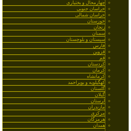
چهارمحال و بختیاری
خراسان جنوبی
خراسان شمالی
خوزستان
زنجان
سمنان
سیستان و بلوچستان
فارس
قزوین
قم
کردستان
کرمان
کرمانشاه
کهگیلویه و بویراحمد
گلستان
گیلان
لرستان
مازندران
مرکزی
هرمزگان
همدان