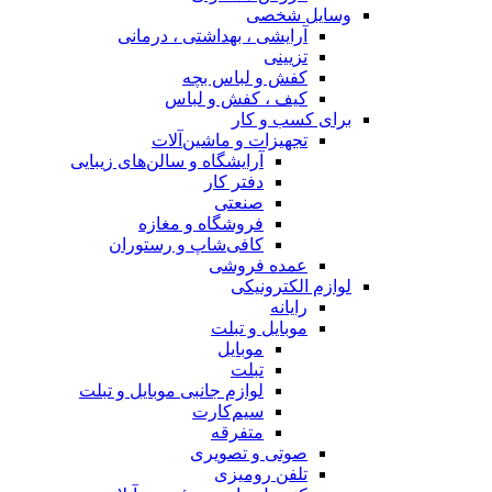
وسایل شخصی
آرایشی ، بهداشتی ، درمانی
تزیینی
کفش و لباس بچه
کیف ، کفش و لباس
برای کسب و کار
تجهیزات و ماشین‌آلات
آرایشگاه و سالن‌های زیبایی
دفتر کار
صنعتی
فروشگاه و مغازه
کافی‌شاپ و رستوران
عمده فروشی
لوازم الکترونیکی
رایانه
موبایل و تبلت
موبایل
تبلت
لوازم جانبی موبایل و تبلت
سیم‌کارت
متفرقه
صوتی و تصویری
تلفن رومیزی