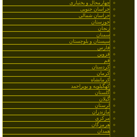
چهارمحال و بختیاری
خراسان جنوبی
خراسان شمالی
خوزستان
زنجان
سمنان
سیستان و بلوچستان
فارس
قزوین
قم
کردستان
کرمان
کرمانشاه
کهگیلویه و بویراحمد
گلستان
گیلان
لرستان
مازندران
مرکزی
هرمزگان
همدان