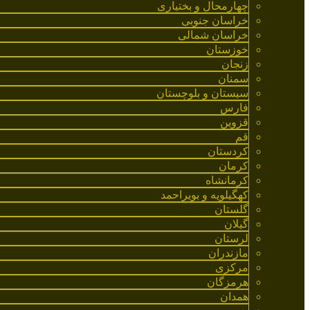
چهارمحال و بختیاری
خراسان جنوبی
خراسان شمالی
خوزستان
زنجان
سمنان
سیستان و بلوچستان
فارس
قزوین
قم
کردستان
کرمان
کرمانشاه
کهگیلویه و بویراحمد
گلستان
گیلان
لرستان
مازندران
مرکزی
هرمزگان
همدان