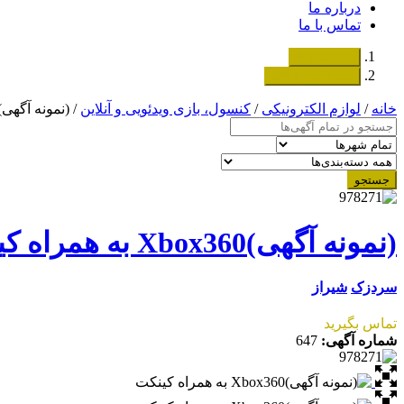
درباره ما
تماس با ما
دسته‌بندی‌ها
ثبت اگهی رایگان
خانه
/
لوازم الکترونیکی
/
کنسول، بازی‌ ویدئویی و آنلاین
/ (نمونه آگهی)Xbox360 به همراه کینک
جستجو
(نمونه آگهی)Xbox360 به همراه کینکت
سردزک
شیراز
تماس بگیرید
شماره آگهی:
647