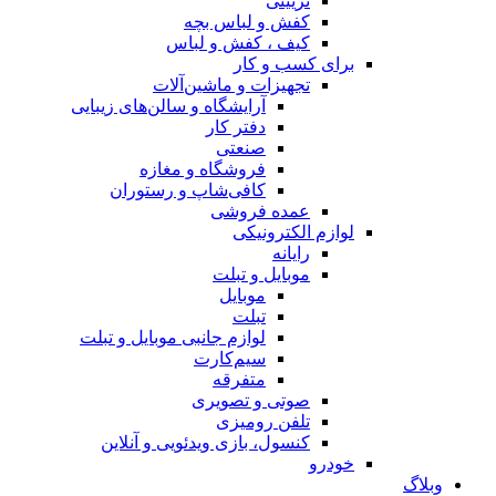
تزیینی
کفش و لباس بچه
کیف ، کفش و لباس
برای کسب و کار
تجهیزات و ماشین‌آلات
آرایشگاه و سالن‌های زیبایی
دفتر کار
صنعتی
فروشگاه و مغازه
کافی‌شاپ و رستوران
عمده فروشی
لوازم الکترونیکی
رایانه
موبایل و تبلت
موبایل
تبلت
لوازم جانبی موبایل و تبلت
سیم‌کارت
متفرقه
صوتی و تصویری
تلفن رومیزی
کنسول، بازی‌ ویدئویی و آنلاین
خودرو
وبلاگ