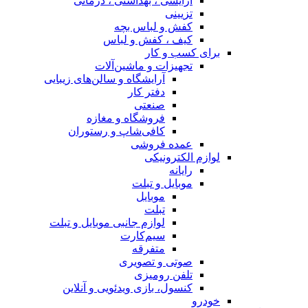
آرایشی ، بهداشتی ، درمانی
تزیینی
کفش و لباس بچه
کیف ، کفش و لباس
برای کسب و کار
تجهیزات و ماشین‌آلات
آرایشگاه و سالن‌های زیبایی
دفتر کار
صنعتی
فروشگاه و مغازه
کافی‌شاپ و رستوران
عمده فروشی
لوازم الکترونیکی
رایانه
موبایل و تبلت
موبایل
تبلت
لوازم جانبی موبایل و تبلت
سیم‌کارت
متفرقه
صوتی و تصویری
تلفن رومیزی
کنسول، بازی‌ ویدئویی و آنلاین
خودرو