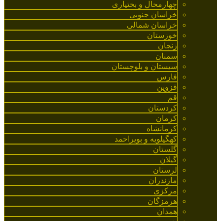
چهارمحال و بختیاری
خراسان جنوبی
خراسان شمالی
خوزستان
زنجان
سمنان
سیستان و بلوچستان
فارس
قزوین
قم
کردستان
کرمان
کرمانشاه
کهگیلویه و بویراحمد
گلستان
گیلان
لرستان
مازندران
مرکزی
هرمزگان
همدان