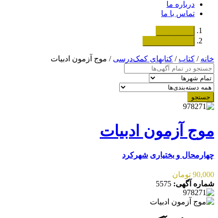
درباره ما
تماس با ما
دسته‌بندی‌ها
ثبت اگهی رایگان
خانه
/
کتاب
/
کتابهای کمک‌درسی
/ موج آزمون ادبیات
جستجو
موج آزمون ادبیات
چهارمحال و بختیاری
شهرکرد
90,000 تومان
شماره آگهی:
5575