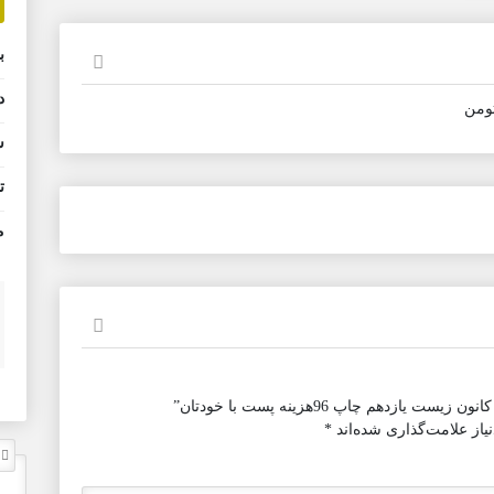
ب
د
تومن
ش
ت
م
دهم چاپ 96هزینه پست با خودتان”
از علامت‌گذاری شده‌اند
*
ل