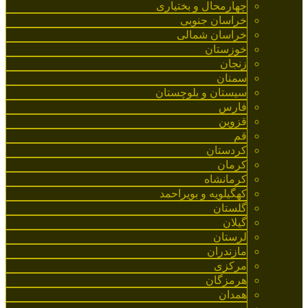
چهارمحال و بختیاری
خراسان جنوبی
خراسان شمالی
خوزستان
زنجان
سمنان
سیستان و بلوچستان
فارس
قزوین
قم
کردستان
کرمان
کرمانشاه
کهگیلویه و بویراحمد
گلستان
گیلان
لرستان
مازندران
مرکزی
هرمزگان
همدان