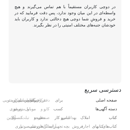
در دوچی کاربران مستقیماً با هم تماس می‌گیرند و هیچ
واسطه‌ای در این میان وجود ندارد، پس دقت فرمایید که در
خرید و فروشِ شما دوچی هیچ دخالتی ندارد و کاربران باید
خودشان جنبه‌های مختلف امنیتی را در نظر بگیرند.
دسترسی سریع
صفحه اصلی
برای
دفتر
فروشگاه
رایانه
کافی‌شاپ
رستوران
موبایل
تلفن
سیم‌کارت
ویدئویی
دسته آگهی‌ها
کسب
کار
و
و
و
موبایل
و
متفرقه
رومیزی
کتاب
املاک
بهداشتی
لباس
و کار
صنعتی
مغازه
عمده
و
تبلت
کنسول،
آنلاین
کتاب‌های
کتابهای
اجاره
،
فروش
بچه
تجهیزات
آرایشگاه
سالن‌های
فروشی
تبلت
صوتی
بازی‌