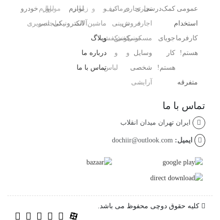
عمومی
کمک‌درسی
تجاری
تجاری
درمانی
کیف
و
و
زیبایی
لوازم
و
موبایل
لوازم
خودرو
استخدام
اجاره
فروش
،
تزیینی
ماشین‌آلات
الکترونیکی
تبلت
جانبی
تصویری
کارفرما
جویای
مسکونی
مسکونی
کفش
کفش
وبلاگ
هستم!
کار
وسایل
و
و
درباره ما
هستم!
شخصی
لباس
تماس با ما
متفرقه
آرایشی ،
تماس با ما
ایران تهران میدان انقلاب
ایمیل:
dochiir@outlook.com
کلیه حقوق دوچی محفوظ می باشد.