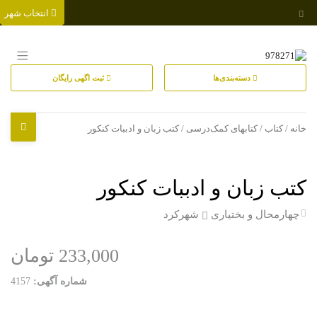
انتخاب شهر
دسته‌بندی‌ها
ثبت اگهی رایگان
خانه
/
کتاب
/
کتابهای کمک‌درسی
/ کتب زبان و ادببات کنکور
کتب زبان و ادببات کنکور
چهارمحال و بختیاری
شهرکرد
233,000 تومان
شماره آگهی:
4157